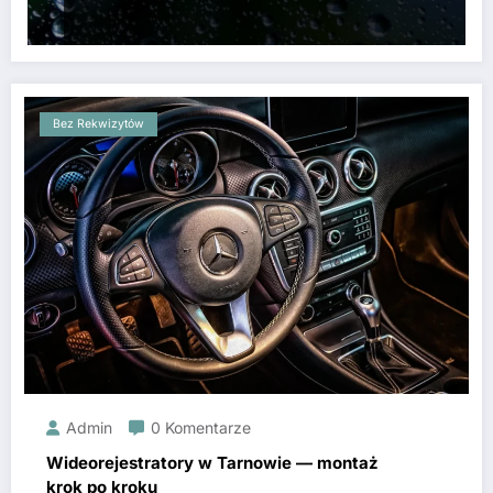
Bez Rekwizytów
Admin
0 Komentarze
Wideorejestratory w Tarnowie — montaż
krok po kroku