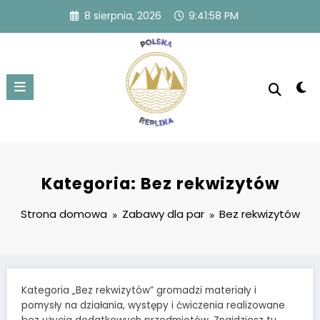
Przejdź
8 sierpnia, 2026
9:41:59 PM
do
treści
Kategoria: Bez rekwizytów
Strona domowa
Zabawy dla par
Bez rekwizytów
Kategoria „Bez rekwizytów” gromadzi materiały i
pomysły na działania, występy i ćwiczenia realizowane